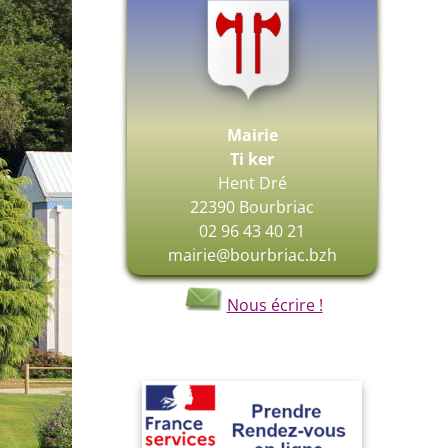
Mairie
Ti ker
Hent Dré
22390 Bourbriac
02 96 43 40 21
mairie@bourbriac.bzh
Nous écrire !