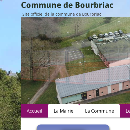
Commune de Bourbriac
Site officiel de la commune de Bourbriac
Menu
Aller
Accueil
La Mairie
La Commune
L
au
principal
contenu