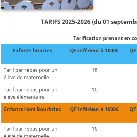
TARIFS 2025-2026 (du 01 septembre
Tarification prenant en c
Enfants briacins
QF inférieur à 1000€
QF 
Tarif par repas pour un
1€
élève de maternelle
Tarif par repas pour un
1€
élève élémentaire
Enfants Hors Bourbriac
QF inférieur à 1000€
QF 
Tarif par repas pour un
1€
élève de maternelle