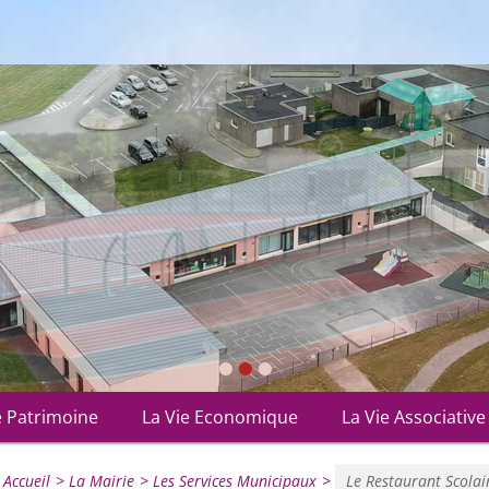
•
•
•
e Patrimoine
La Vie Economique
La Vie Associative
Accueil
>
La Mairie
>
Les Services Municipaux
>
Le Restaurant Scolai