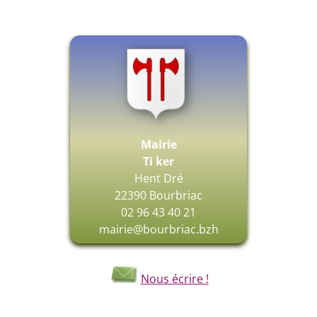
Mairie
Ti ker
Hent Dré
22390 Bourbriac
02 96 43 40 21
mairie@bourbriac.bzh
Nous écrire !