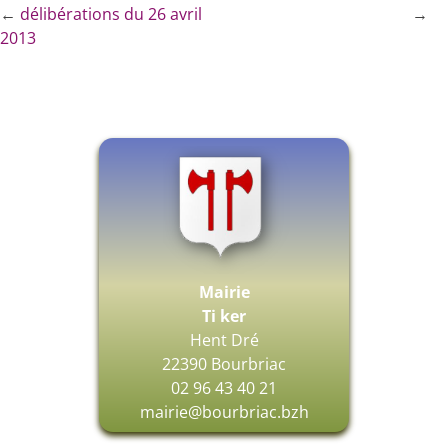
←
délibérations du 26 avril
→
2013
Mairie
Ti ker
Hent Dré
22390 Bourbriac
02 96 43 40 21
mairie@bourbriac.bzh