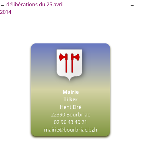
←
délibérations du 25 avril
→
2014
Mairie
Ti ker
Hent Dré
22390 Bourbriac
02 96 43 40 21
mairie@bourbriac.bzh