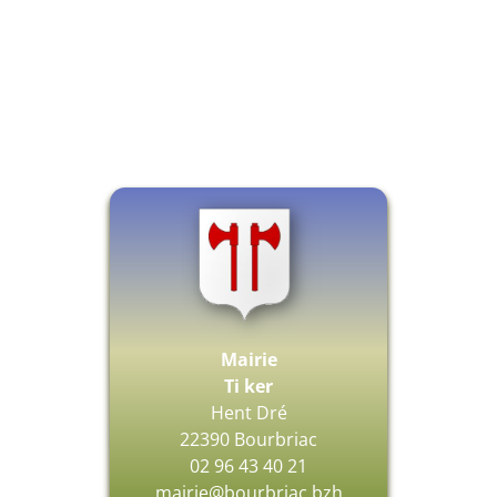
Mairie
Ti ker
Hent Dré
22390 Bourbriac
02 96 43 40 21
mairie@bourbriac.bzh