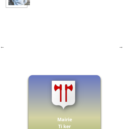
←
→
Mairie
Ti ker