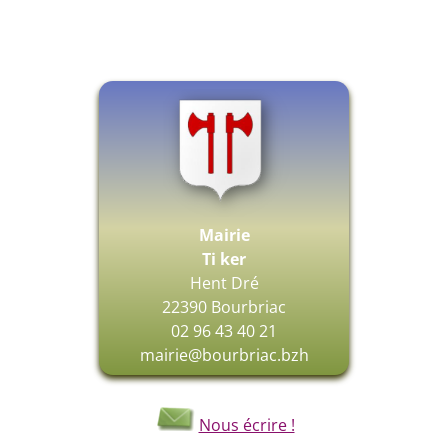
Délibérations du 03 février 2022
délibérations du 13 juillet 2021
délibérations du 30 juin 2021
délibérations du 17 mai 2021
délibérations du 08 avril 2021
délibérations du 11 mars 2021
délibérations du 28 janvier 2021
Mairie
Ti ker
Hent Dré
22390 Bourbriac
02 96 43 40 21
mairie@bourbriac.bzh
Nous écrire !