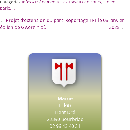
Catégories
Infos - Evènements
,
Les travaux en cours
,
On en
parle....
←
Projet d’extension du parc
Reportage TF1 le 06 janvier
éolien de Gwerginioù
2025
→
Mairie
Ti ker
Hent Dré
22390 Bourbriac
02 96 43 40 21