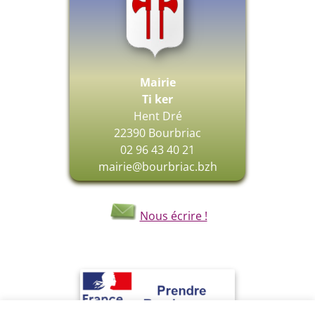
Mairie
Ti ker
Hent Dré
22390 Bourbriac
02 96 43 40 21
mairie@bourbriac.bzh
Nous écrire !