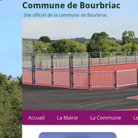
Commune de Bourbriac
Site officiel de la commune de Bourbriac
Menu
Aller
Accueil
La Mairie
La Commune
L
au
principal
contenu