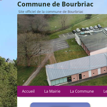
Commune de Bourbriac
Site officiel de la commune de Bourbriac
Menu
Aller
Accueil
La Mairie
La Commune
L
au
principal
contenu