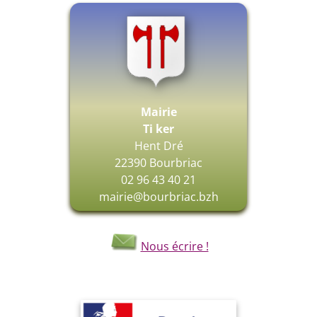
Mairie
Ti ker
Hent Dré
22390 Bourbriac
02 96 43 40 21
mairie@bourbriac.bzh
Nous écrire !