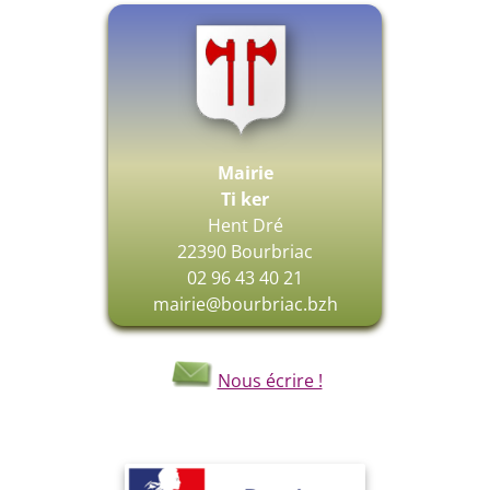
Mairie
Ti ker
Hent Dré
22390 Bourbriac
02 96 43 40 21
mairie@bourbriac.bzh
Nous écrire !